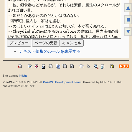
▲
■
▼
テキスト整形のルールを表示する
Site admin:
Irrlicht
PukiWiki 1.5.3
© 2001-2020
PukiWiki Development Team
. Powered by PHP 7.4 : HTML
convert time: 0.001 sec.