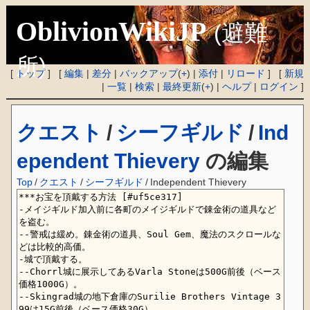
OblivionWikiJP
(避難
所)
[
トップ
] [
編集
|
差分
|
バックアップ
(
+
) |
添付
|
リロード
] [
新規
|
一覧
|
検索
|
最終更新
(
+
) |
ヘルプ
|
ログイン
]
クエスト
/
シーフギルド
/
Ind
ependent Thievery
の編集
Top
/
クエスト
/
シーフギルド
/
Independent Thievery