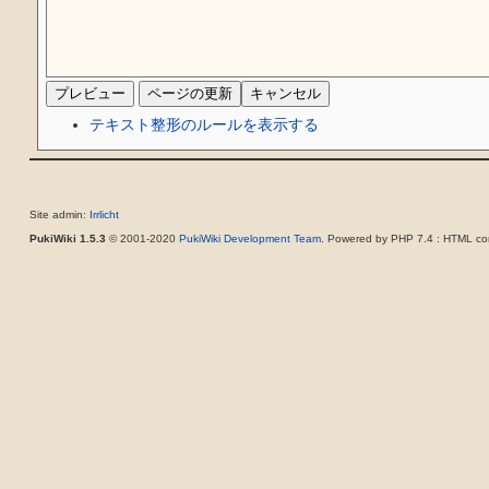
テキスト整形のルールを表示する
Site admin:
Irrlicht
PukiWiki 1.5.3
© 2001-2020
PukiWiki Development Team
. Powered by PHP 7.4 : HTML con