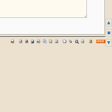
▲
■
▼