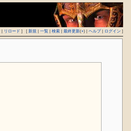
付
|
リロード
] [
新規
|
一覧
|
検索
|
最終更新
(
+
) |
ヘルプ
|
ログイン
]