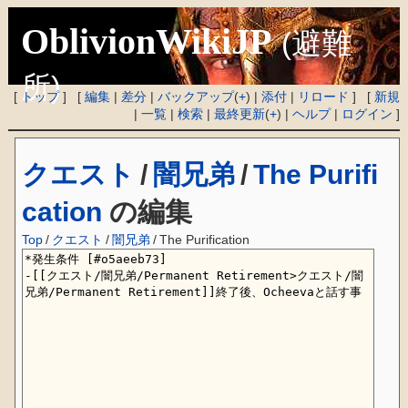
OblivionWikiJP
(避難
所)
[
トップ
] [
編集
|
差分
|
バックアップ
(
+
) |
添付
|
リロード
] [
新規
|
一覧
|
検索
|
最終更新
(
+
) |
ヘルプ
|
ログイン
]
クエスト
/
闇兄弟
/
The Purifi
cation
の編集
Top
/
クエスト
/
闇兄弟
/
The Purification