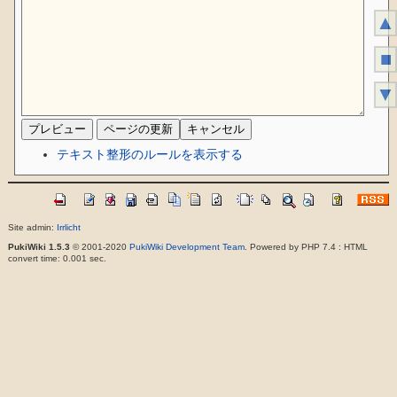
▲
■
▼
テキスト整形のルールを表示する
Site admin:
Irrlicht
PukiWiki 1.5.3
© 2001-2020
PukiWiki Development Team
. Powered by PHP 7.4 : HTML
convert time: 0.001 sec.