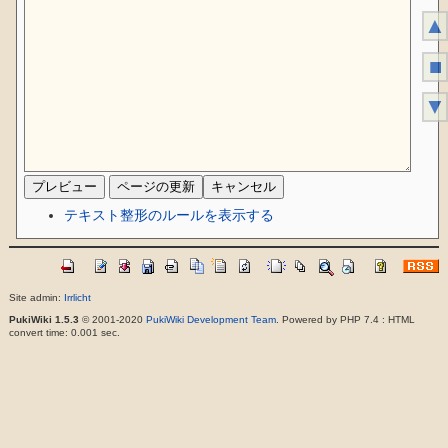
▲
■
▼
テキスト整形のルールを表示する
Site admin:
Irrlicht
PukiWiki 1.5.3
© 2001-2020
PukiWiki Development Team
. Powered by PHP 7.4 : HTML
convert time: 0.001 sec.