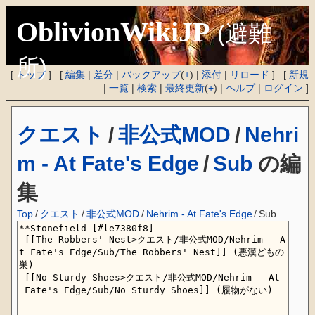
OblivionWikiJP
(避難
所)
[
トップ
] [
編集
|
差分
|
バックアップ
(
+
) |
添付
|
リロード
] [
新規
|
一覧
|
検索
|
最終更新
(
+
) |
ヘルプ
|
ログイン
]
クエスト
/
非公式MOD
/
Nehri
m - At Fate's Edge
/
Sub
の編
集
Top
/
クエスト
/
非公式MOD
/
Nehrim - At Fate's Edge
/
Sub