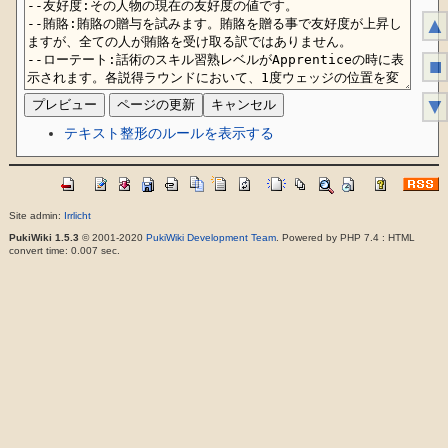
▲
■
▼
テキスト整形のルールを表示する
Site admin:
Irrlicht
PukiWiki 1.5.3
© 2001-2020
PukiWiki Development Team
. Powered by PHP 7.4 : HTML
convert time: 0.007 sec.