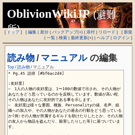
OblivionWikiJP
(避難
所)
[
トップ
] [
編集
|
差分
|
バックアップ
(
+
) |
添付
|
リロード
] [
新規
|
一覧
|
検索
|
最終更新
(
+
) |
ヘルプ
|
ログイン
]
読み物
/
マニュアル
の編集
Top
/
読み物
/
マニュアル