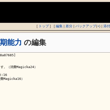
)
[
トップ
] [
編集
|
差分
|
バックアップ
(
+
) |
添
期能力
の編集