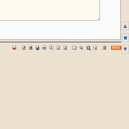
▲
■
▼