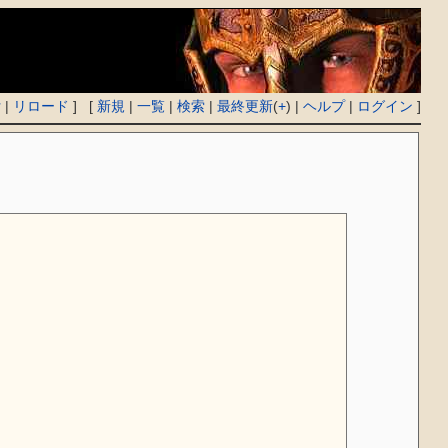
付
|
リロード
] [
新規
|
一覧
|
検索
|
最終更新
(
+
) |
ヘルプ
|
ログイン
]