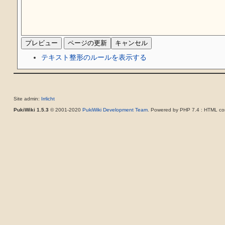
テキスト整形のルールを表示する
Site admin:
Irrlicht
PukiWiki 1.5.3
© 2001-2020
PukiWiki Development Team
. Powered by PHP 7.4 : HTML con