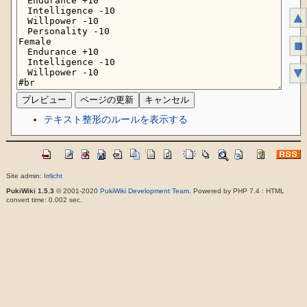
▲
■
▼
テキスト整形のルールを表示する
Site admin:
Irrlicht
PukiWiki 1.5.3
© 2001-2020
PukiWiki Development Team
. Powered by PHP 7.4 : HTML
convert time: 0.002 sec.