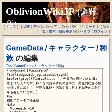
OblivionWikiJP
(避難
所)
[
トップ
] [
編集
|
差分
|
バックアップ
(
+
) |
添付
|
リロード
] [
新規
|
一覧
|
検索
|
最終更新
(
+
) |
ヘルプ
|
ログイン
]
GameData
/
キャラクター
/
種
族
の編集
Top
/
GameData
/
キャラクター
/
種族