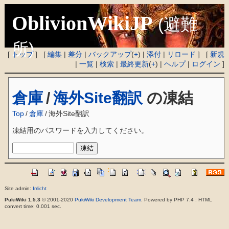
OblivionWikiJP
(避難
所)
[
トップ
] [
編集
|
差分
|
バックアップ
(
+
) |
添付
|
リロード
] [
新規
|
一覧
|
検索
|
最終更新
(
+
) |
ヘルプ
|
ログイン
]
倉庫
/
海外Site翻訳
の凍結
Top
/
倉庫
/
海外Site翻訳
凍結用のパスワードを入力してください。
Site admin:
Irrlicht
PukiWiki 1.5.3
© 2001-2020
PukiWiki Development Team
. Powered by PHP 7.4 : HTML
convert time: 0.001 sec.