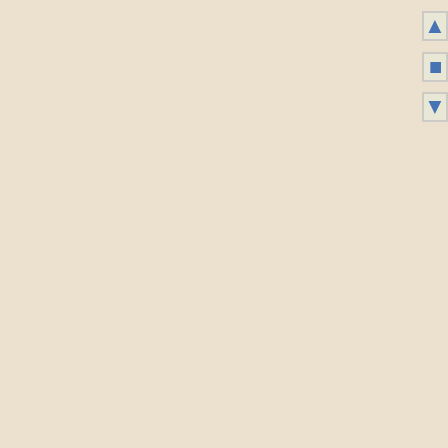
▲
■
▼