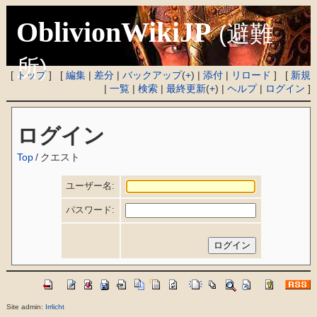
OblivionWikiJP
(避難
所)
[
トップ
] [
編集
|
差分
|
バックアップ
(
+
) |
添付
|
リロード
] [
新規
|
一覧
|
検索
|
最終更新
(
+
) |
ヘルプ
|
ログイン
]
ログイン
Top
/
クエスト
ユーザー名:
パスワード:
Site admin:
Irrlicht