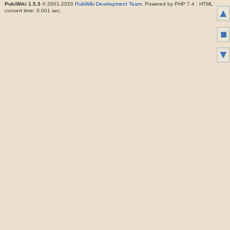
PukiWiki 1.5.3
© 2001-2020
PukiWiki Development Team
. Powered by PHP 7.4 : HTML
▲
convert time: 0.001 sec.
■
▼