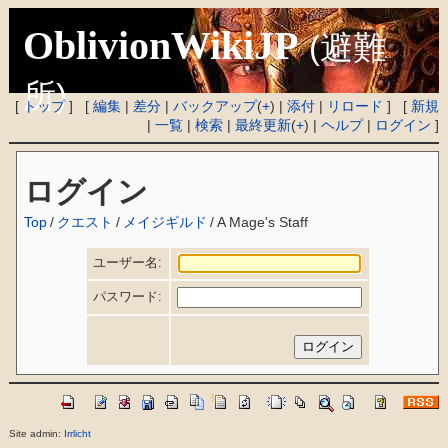
OblivionWikiJP
(避難
所)
[
トップ
] [
編集
|
差分
|
バックアップ
(
+
) |
添付
|
リロード
] [
新規
|
一覧
|
検索
|
最終更新
(
+
) |
ヘルプ
|
ログイン
]
ログイン
Top
/
クエスト
/
メイジギルド
/
A Mage's Staff
ユーザー名:
パスワード:
Site admin:
Irrlicht