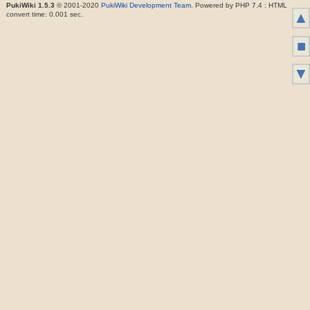
PukiWiki 1.5.3
© 2001-2020
PukiWiki Development Team
. Powered by PHP 7.4 : HTML
▲
convert time: 0.001 sec.
■
▼