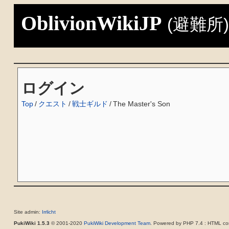
OblivionWikiJP
(避難所
ログイン
Top
/
クエスト
/
戦士ギルド
/
The Master's Son
Site admin:
Irrlicht
PukiWiki 1.5.3
© 2001-2020
PukiWiki Development Team
. Powered by PHP 7.4 : HTML con