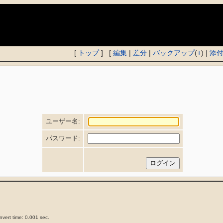
)
[
トップ
] [
編集
|
差分
|
バックアップ
(
+
) |
添
ユーザー名:
パスワード:
vert time: 0.001 sec.