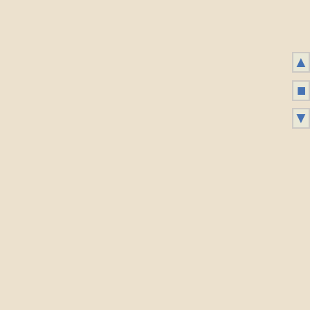
▲
■
▼