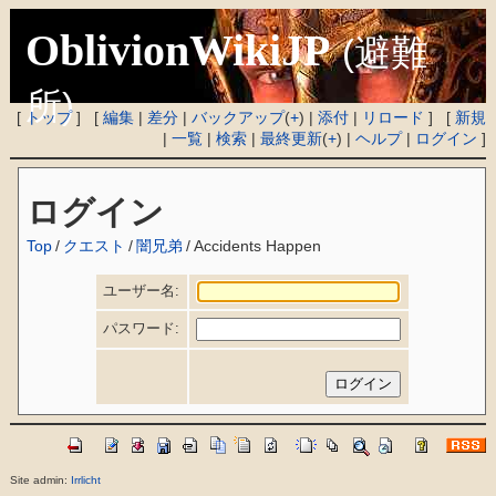
OblivionWikiJP
(避難
所)
[
トップ
] [
編集
|
差分
|
バックアップ
(
+
) |
添付
|
リロード
] [
新規
|
一覧
|
検索
|
最終更新
(
+
) |
ヘルプ
|
ログイン
]
ログイン
Top
/
クエスト
/
闇兄弟
/
Accidents Happen
ユーザー名:
パスワード:
Site admin:
Irrlicht