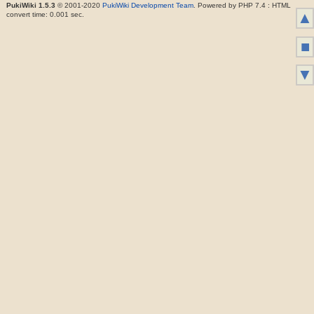
PukiWiki 1.5.3
© 2001-2020
PukiWiki Development Team
. Powered by PHP 7.4 : HTML
▲
convert time: 0.001 sec.
■
▼