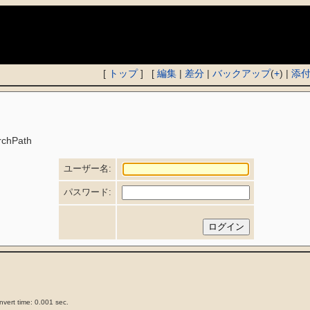
)
[
トップ
] [
編集
|
差分
|
バックアップ
(
+
) |
添
rchPath
ユーザー名:
パスワード:
vert time: 0.001 sec.