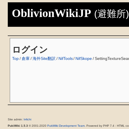
OblivionWikiJP
(避難所
ログイン
Top
/
倉庫
/
海外Site翻訳
/
NifTools
/
NifSkope
/
SettingTextureSea
Site admin:
Irrlicht
PukiWiki 1.5.3
© 2001-2020
PukiWiki Development Team
. Powered by PHP 7.4 : HTML con