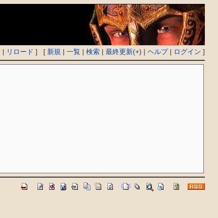
付
|
リロード
] [
新規
|
一覧
|
検索
|
最終更新
(
+
) |
ヘルプ
|
ログイン
]