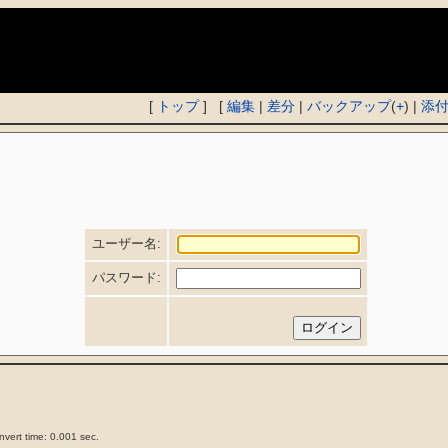
)
[
トップ
] [
編集
|
差分
|
バックアップ
(
+
) |
添
ユーザー名:
パスワード:
vert time: 0.001 sec.