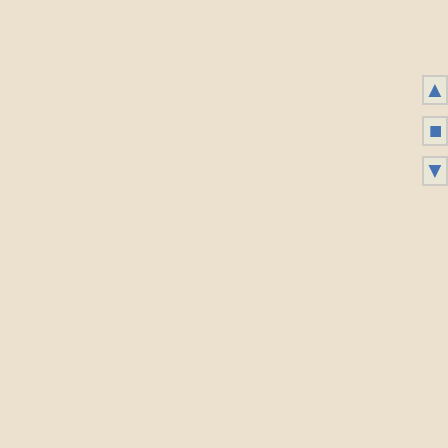
▲
■
▼