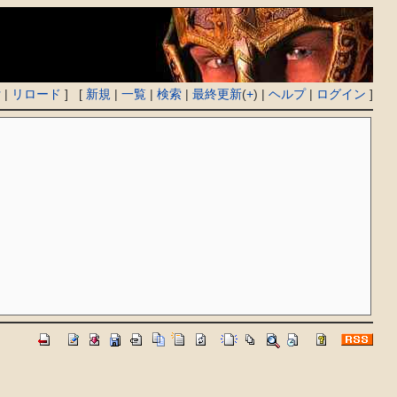
付
|
リロード
] [
新規
|
一覧
|
検索
|
最終更新
(
+
) |
ヘルプ
|
ログイン
]