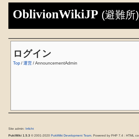
OblivionWikiJP
(避難所
ログイン
Top
/
運営
/
AnnouncementAdmin
Site admin:
Irrlicht
PukiWiki 1.5.3
© 2001-2020
PukiWiki Development Team
. Powered by PHP 7.4 : HTML con