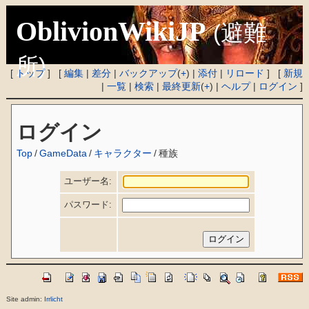
OblivionWikiJP
(避難
所)
[
トップ
] [
編集
|
差分
|
バックアップ
(
+
) |
添付
|
リロード
] [
新規
|
一覧
|
検索
|
最終更新
(
+
) |
ヘルプ
|
ログイン
]
ログイン
Top
/
GameData
/
キャラクター
/
種族
ユーザー名:
パスワード:
Site admin:
Irrlicht