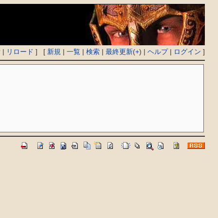
付
|
リロード
] [
新規
|
一覧
|
検索
|
最終更新
(
+
) |
ヘルプ
|
ログイン
]