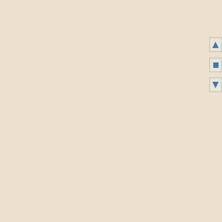
▲
■
▼