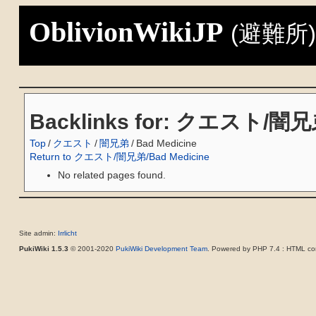
OblivionWikiJP
(避難所
Backlinks for: クエスト/闇兄弟
Top
/
クエスト
/
闇兄弟
/
Bad Medicine
Return to クエスト/闇兄弟/Bad Medicine
No related pages found.
Site admin:
Irrlicht
PukiWiki 1.5.3
© 2001-2020
PukiWiki Development Team
. Powered by PHP 7.4 : HTML con