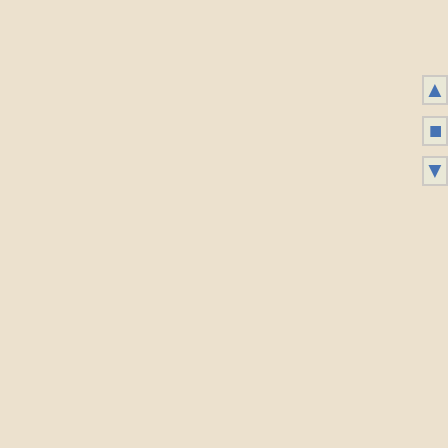
▲
■
▼