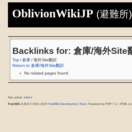
OblivionWikiJP
(避難所
Backlinks for: 倉庫/海外Sit
Top
/
倉庫
/
海外Site翻訳
Return to 倉庫/海外Site翻訳
No related pages found.
Site admin:
Irrlicht
PukiWiki 1.5.3
© 2001-2020
PukiWiki Development Team
. Powered by PHP 7.4 : HTML con