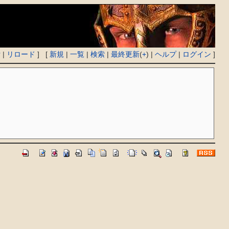
付
|
リロード
] [
新規
|
一覧
|
検索
|
最終更新
(
+
) |
ヘルプ
|
ログイン
]