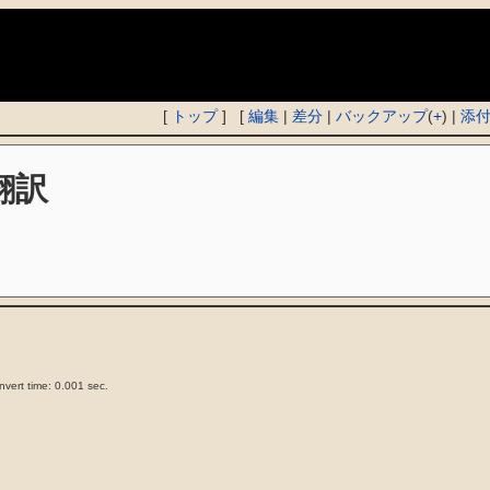
)
[
トップ
] [
編集
|
差分
|
バックアップ
(
+
) |
添
e翻訳
vert time: 0.001 sec.