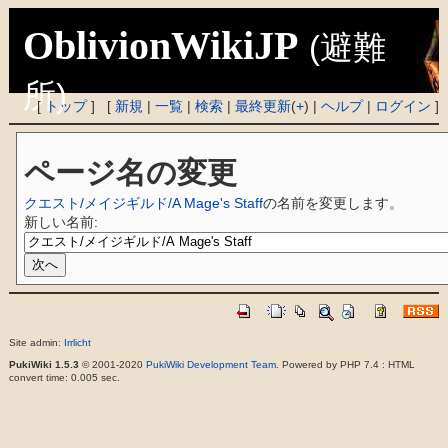
OblivionWikiJP
(避難
所)
[
トップ
] [
新規
|
一覧
|
検索
|
最終更新
(
+
) |
ヘルプ
|
ログイン
]
ページ名の変更
クエスト/メイジギルド/A Mage's Staff
の名前を変更します。
新しい名前:
Site admin:
Irrlicht
PukiWiki 1.5.3
© 2001-2020
PukiWiki Development Team
. Powered by PHP 7.4 : HTML
convert time: 0.005 sec.