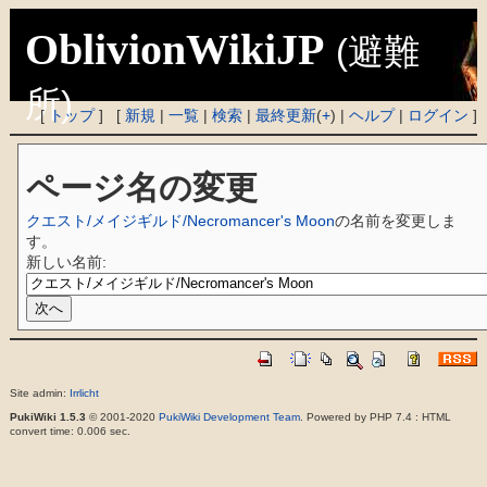
OblivionWikiJP
(避難
所)
[
トップ
] [
新規
|
一覧
|
検索
|
最終更新
(
+
) |
ヘルプ
|
ログイン
]
ページ名の変更
クエスト/メイジギルド/Necromancer's Moon
の名前を変更しま
す。
新しい名前:
Site admin:
Irrlicht
PukiWiki 1.5.3
© 2001-2020
PukiWiki Development Team
. Powered by PHP 7.4 : HTML
convert time: 0.006 sec.