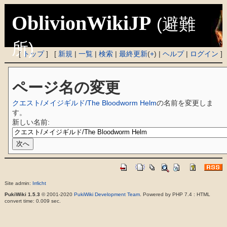
OblivionWikiJP
(避難
所)
[
トップ
] [
新規
|
一覧
|
検索
|
最終更新
(
+
) |
ヘルプ
|
ログイン
]
ページ名の変更
クエスト/メイジギルド/The Bloodworm Helm
の名前を変更しま
す。
新しい名前:
Site admin:
Irrlicht
PukiWiki 1.5.3
© 2001-2020
PukiWiki Development Team
. Powered by PHP 7.4 : HTML
convert time: 0.009 sec.