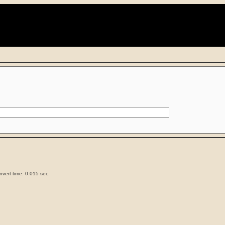
)
vert time: 0.015 sec.