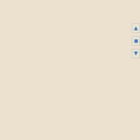
▲
■
▼