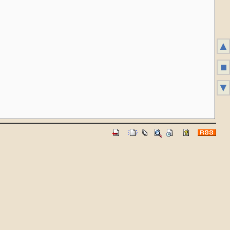
▲
■
▼