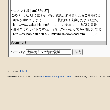
ページ名:
Site admin:
Irrlicht
PukiWiki 1.5.3
© 2001-2020
PukiWiki Development Team
. Powered by PHP 7.4 : HTML con