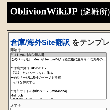
OblivionWikiJP
(避難所
倉庫/海外Site翻訳
をテンプレ
開始行:
終了行: