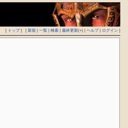
[
トップ
] [
新規
|
一覧
|
検索
|
最終更新
(
+
) |
ヘルプ
|
ログイン
]