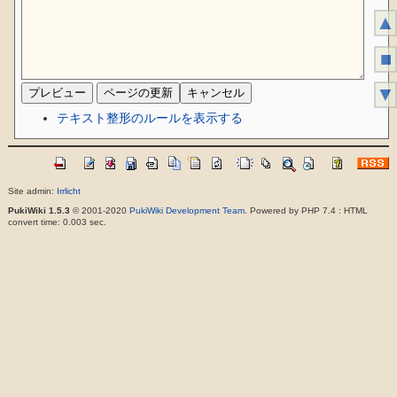
▲
■
▼
テキスト整形のルールを表示する
Site admin:
Irrlicht
PukiWiki 1.5.3
© 2001-2020
PukiWiki Development Team
. Powered by PHP 7.4 : HTML
convert time: 0.003 sec.