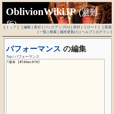
OblivionWikiJP
(避難
所)
[
トップ
] [
編集
|
差分
|
バックアップ
(
+
) |
添付
|
リロード
] [
新規
|
一覧
|
検索
|
最終更新
(
+
) |
ヘルプ
|
ログイン
]
パフォーマンス
の編集
Top
/
パフォーマンス