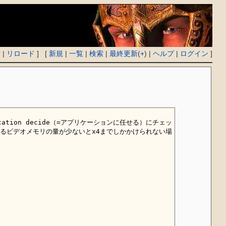
付
|
リロード
] [
新規
|
一覧
|
検索
|
最終更新
(
+
) |
ヘルプ
|
ログイン
]