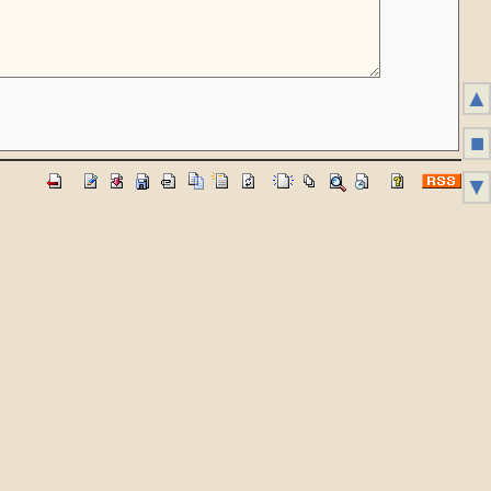
▲
■
▼