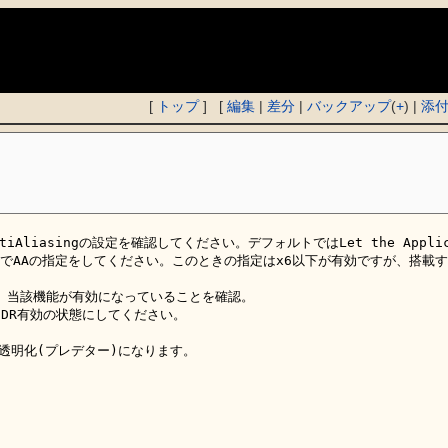
)
[
トップ
] [
編集
|
差分
|
バックアップ
(
+
) |
添