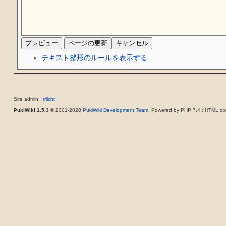
テキスト整形のルールを表示する
Site admin:
Irrlicht
PukiWiki 1.5.3
© 2001-2020
PukiWiki Development Team
. Powered by PHP 7.4 : HTML con