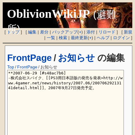
OblivionWikiJP
(避難
所)
[
トップ
] [
編集
|
差分
|
バックアップ
(
+
) |
添付
|
リロード
] [
新規
|
一覧
|
検索
|
最終更新
(
+
) |
ヘルプ
|
ログイン
]
FrontPage
/
お知らせ
の編集
Top
/
FrontPage
/
お知らせ