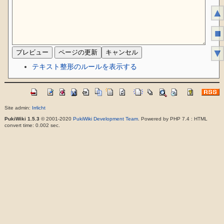
▲
■
▼
テキスト整形のルールを表示する
Site admin:
Irrlicht
PukiWiki 1.5.3
© 2001-2020
PukiWiki Development Team
. Powered by PHP 7.4 : HTML
convert time: 0.002 sec.