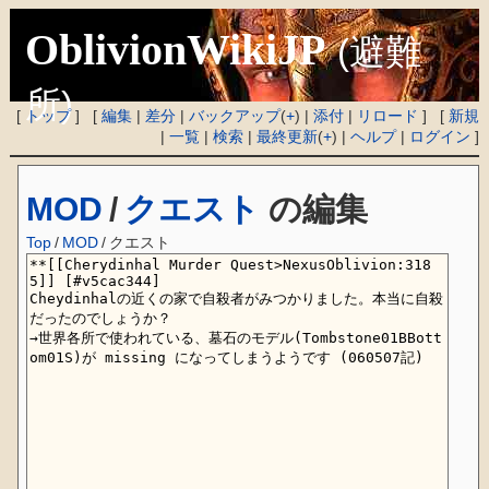
OblivionWikiJP
(避難
所)
[
トップ
] [
編集
|
差分
|
バックアップ
(
+
) |
添付
|
リロード
] [
新規
|
一覧
|
検索
|
最終更新
(
+
) |
ヘルプ
|
ログイン
]
MOD
/
クエスト
の編集
Top
/
MOD
/
クエスト