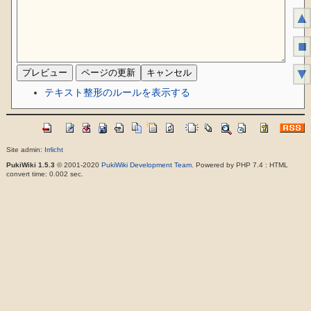
▲
■
▼
テキスト整形のルールを表示する
Site admin:
Irrlicht
PukiWiki 1.5.3
© 2001-2020
PukiWiki Development Team
. Powered by PHP 7.4 : HTML
convert time: 0.002 sec.