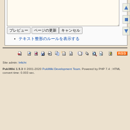
▲
■
▼
テキスト整形のルールを表示する
Site admin:
Irrlicht
PukiWiki 1.5.3
© 2001-2020
PukiWiki Development Team
. Powered by PHP 7.4 : HTML
convert time: 0.003 sec.