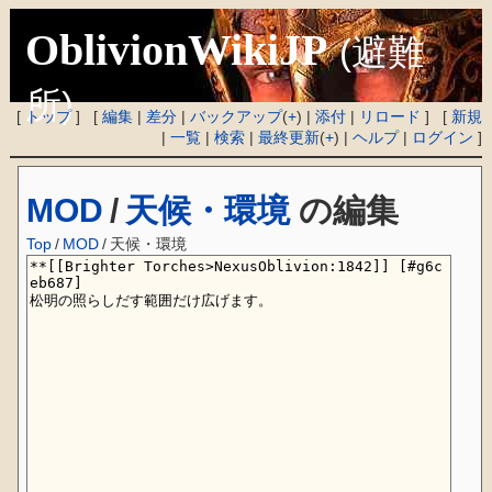
OblivionWikiJP
(避難
所)
[
トップ
] [
編集
|
差分
|
バックアップ
(
+
) |
添付
|
リロード
] [
新規
|
一覧
|
検索
|
最終更新
(
+
) |
ヘルプ
|
ログイン
]
MOD
/
天候・環境
の編集
Top
/
MOD
/
天候・環境