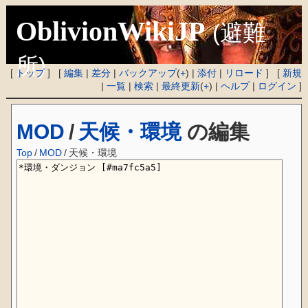
OblivionWikiJP
(避難
所)
[
トップ
] [
編集
|
差分
|
バックアップ
(
+
) |
添付
|
リロード
] [
新規
|
一覧
|
検索
|
最終更新
(
+
) |
ヘルプ
|
ログイン
]
MOD
/
天候・環境
の編集
Top
/
MOD
/
天候・環境