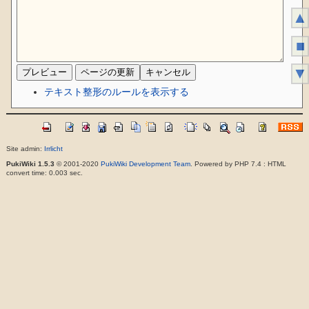
▲
■
▼
テキスト整形のルールを表示する
Site admin:
Irrlicht
PukiWiki 1.5.3
© 2001-2020
PukiWiki Development Team
. Powered by PHP 7.4 : HTML
convert time: 0.003 sec.