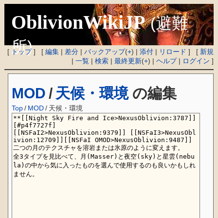
OblivionWikiJP
(避難
所)
[
トップ
] [
編集
|
差分
|
バックアップ
(
+
) |
添付
|
リロード
] [
新規
|
一覧
|
検索
|
最終更新
(
+
) |
ヘルプ
|
ログイン
]
MOD
/
天候・環境
の編集
Top
/
MOD
/
天候・環境