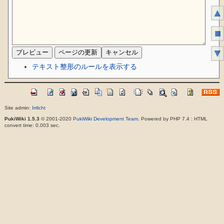
▲
■
▼
テキスト整形のルールを表示する
Site admin:
Irrlicht
PukiWiki 1.5.3
© 2001-2020
PukiWiki Development Team
. Powered by PHP 7.4 : HTML
convert time: 0.003 sec.