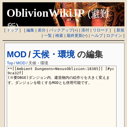
OblivionWikiJP
(避難
所)
[
トップ
] [
編集
|
差分
|
バックアップ
(
+
) |
添付
|
リロード
] [
新規
|
一覧
|
検索
|
最終更新
(
+
) |
ヘルプ
|
ログイン
]
MOD
/
天候・環境
の編集
Top
/
MOD
/
天候・環境