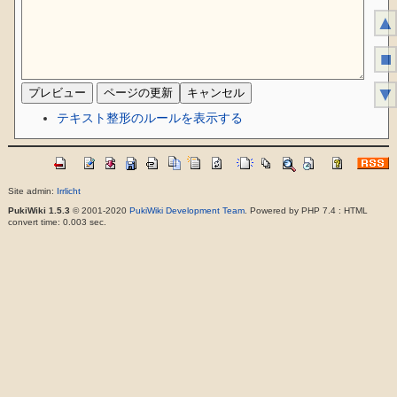
▲
■
▼
テキスト整形のルールを表示する
Site admin:
Irrlicht
PukiWiki 1.5.3
© 2001-2020
PukiWiki Development Team
. Powered by PHP 7.4 : HTML
convert time: 0.003 sec.