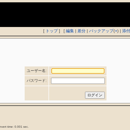
)
[
トップ
] [
編集
|
差分
|
バックアップ
(
+
) |
添
ユーザー名:
パスワード:
vert time: 0.001 sec.