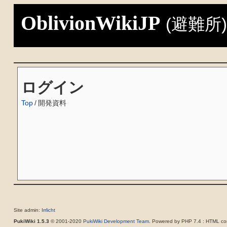
OblivionWikiJP
(避難所
ログイン
Top
/
開発資料
Site admin:
Irrlicht
PukiWiki 1.5.3
© 2001-2020
PukiWiki Development Team
. Powered by PHP 7.4 : HTML con