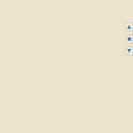
▲
■
▼