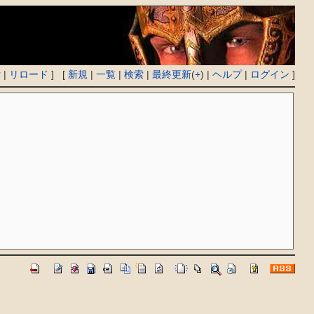
付
|
リロード
] [
新規
|
一覧
|
検索
|
最終更新
(
+
) |
ヘルプ
|
ログイン
]