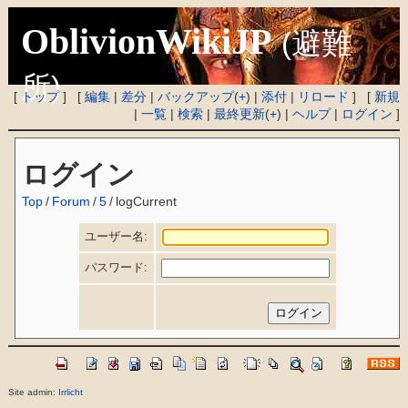
OblivionWikiJP
(避難
所)
[
トップ
] [
編集
|
差分
|
バックアップ
(
+
) |
添付
|
リロード
] [
新規
|
一覧
|
検索
|
最終更新
(
+
) |
ヘルプ
|
ログイン
]
ログイン
Top
/
Forum
/
5
/
logCurrent
ユーザー名:
パスワード:
Site admin:
Irrlicht