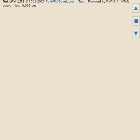
PukiWiki 1.5.3
© 2001-2020
PukiWiki Development Team
. Powered by PHP 7.4 : HTML
convert time: 0.001 sec.
▲
■
▼