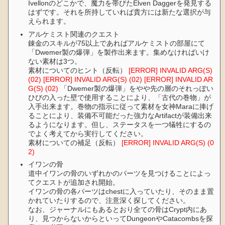
Ivellonのどこかで、魔力を帯びたElven Daggerを発見する
はずです。それを所持していれば貴方には新たな選択が与
えられます。
アルケミスト関連のクエスト
錬金のスキルが75以上であればアルケミストの部屋にて
「Dwemer製の爆弾」を製作出来ます。集めなければいけ
ない素材は3つ。
素材についてのヒント（反転）
[ERROR] INVALID ARG(S)
(02)
[ERROR] INVALID ARG(S) (02)
[ERROR] INVALID AR
G(S) (02)
「Dwemer製の爆弾」をやや先の層のそれっぽい
ひびの入った壁で使用することにより、「古代の巻物」が
入手出来ます。巻物の指示に従って素材を女神Maraに捧げ
ることにより、装備不可能だった強力なArtifactが装備出来
るようになります。但し、ステータスを一つ犠牲にするの
でよく考えてから実行してください。
素材についての補足（反転）
[ERROR] INVALID ARG(S) (0
2)
イワンの骨
道中イワンの骨のいずれかのパーツを見つけることによっ
てクエストが追加され開始。
イワンの骨の各パーツはchestに入っていたり、そのまま置
かれていたりするので、注意深く探してください。
なお、ジャーナルにもあるとおり全ての骨はCrypt内にあ
り、見つからないからといってDungeonやCatacombsを探