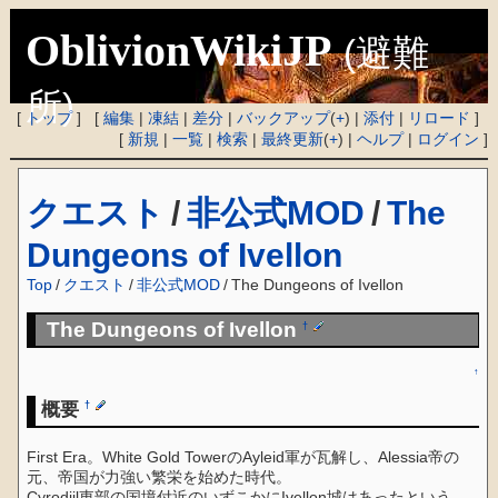
OblivionWikiJP
(避難
所)
[
トップ
] [
編集
|
凍結
|
差分
|
バックアップ
(
+
) |
添付
|
リロード
]
[
新規
|
一覧
|
検索
|
最終更新
(
+
) |
ヘルプ
|
ログイン
]
クエスト
/
非公式MOD
/
The
Dungeons of Ivellon
Top
/
クエスト
/
非公式MOD
/
The Dungeons of Ivellon
The Dungeons of Ivellon
†
↑
概要
†
First Era。White Gold TowerのAyleid軍が瓦解し、Alessia帝の
元、帝国が力強い繁栄を始めた時代。
Cyrodiil東部の国境付近のいずこかにIvellon城はあったという。