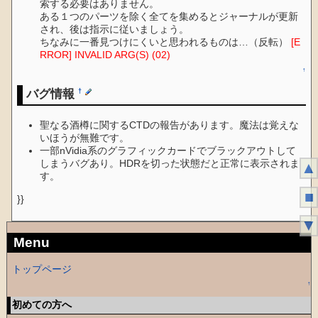
索する必要はありません。
ある１つのパーツを除く全てを集めるとジャーナルが更新
され、後は指示に従いましょう。
ちなみに一番見つけにくいと思われるものは…（反転）
[E
RROR] INVALID ARG(S) (02)
↑
バグ情報
†
聖なる酒樽に関するCTDの報告があります。魔法は覚えな
いほうが無難です。
一部nVidia系のグラフィックカードでブラックアウトして
しまうバグあり。HDRを切った状態だと正常に表示されま
▲
す。
■
}}
▼
Menu
トップページ
↑
初めての方へ