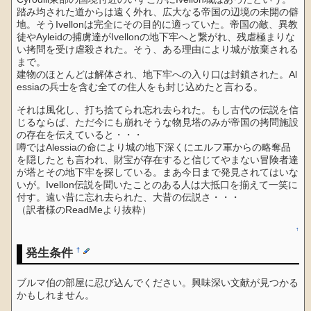
踏み均された道からは遠く外れ、広大なる帝国の辺境の未開の僻
地。そうIvellonは完全にその目的に適っていた。帝国の敵、異教
徒やAyleidの捕虜達がIvellonの地下牢へと繋がれ、残虐極まりな
い拷問を受け虐殺された。そう、ある理由により城が放棄される
まで。
建物のほとんどは解体され、地下牢への入り口は封鎖された。Al
essiaの兵士を含む全ての住人をも封じ込めたと言わる。
それは風化し、打ち捨てられ忘れ去られた。もし古代の伝説を信
じるならば、ただ今にも崩れそうな物見塔のみが帝国の拷問施設
の存在を伝えていると・・・
噂ではAlessiaの命により城の地下深くにエルフ軍からの略奪品
を隠したとも言われ、財宝が存在すると信じてやまない冒険者達
が塔とその地下牢を探している。まあ今日まで発見されてはいな
いが。Ivellon伝説を聞いたことのある人は大抵口を揃えて一笑に
付す。遠い昔に忘れ去られた、大昔の伝説さ・・・
（訳者様のReadMeより抜粋）
↑
発生条件
†
ブルマ伯の部屋に忍び込んでください。興味深い文献が見つかる
かもしれません。